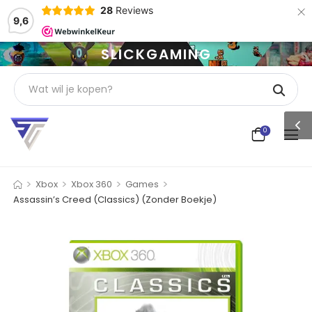
×
28
Reviews
9,6
SLICKGAMING
0
>
>
>
>
Xbox
Xbox 360
Games
Assassin’s Creed (Classics) (Zonder Boekje)