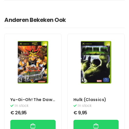
Anderen Bekeken Ook
Yu-Gi-Oh! The Dawn
Hulk (Classics)
Of Destiny (Zonder
In stock
In stock
Boekje)
€
26,95
€
9,95