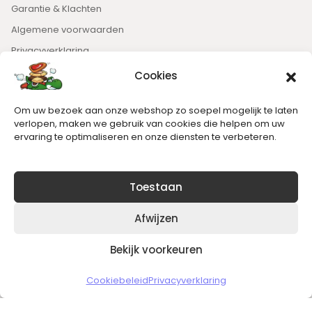
Garantie & Klachten
Algemene voorwaarden
Privacyverklaring
Cookies
Nieuwsbrief
Om uw bezoek aan onze webshop zo soepel mogelijk te laten
Blijft op de hoogte van het laatste nieuws.
verlopen, maken we gebruik van cookies die helpen om uw
ervaring te optimaliseren en onze diensten te verbeteren.
Toestaan
Afwijzen
Bekijk voorkeuren
Copyright © 2026 Slickgaming
Cookiebeleid
Privacyverklaring
Veilig en vertrouwd winkelen