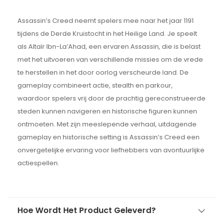
Assassin’s Creed neemt spelers mee naar het jaar 1191
tijdens de Derde Kruistocht in het Heilige Land. Je speelt
als Altaïr Ibn-La’Ahad, een ervaren Assassin, die is belast
met het uitvoeren van verschillende missies om de vrede
te herstellen in het door oorlog verscheurde land. De
gameplay combineert actie, stealth en parkour,
waardoor spelers vrij door de prachtig gereconstrueerde
steden kunnen navigeren en historische figuren kunnen
ontmoeten. Met zijn meeslepende verhaal, uitdagende
gameplay en historische setting is Assassin’s Creed een
onvergetelijke ervaring voor liefhebbers van avontuurlijke
actiespellen.
Hoe Wordt Het Product Geleverd?