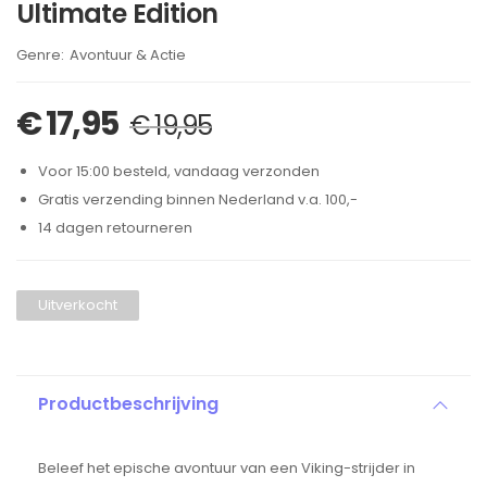
Ultimate Edition
Brand:
Avontuur & Actie
€
17,95
€
19,95
Voor 15:00 besteld, vandaag verzonden
Gratis verzending binnen Nederland v.a. 100,-
14 dagen retourneren
Uitverkocht
Productbeschrijving
Beleef het epische avontuur van een Viking-strijder in