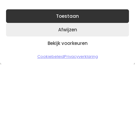
Toestaan
Afwijzen
Bekijk voorkeuren
Copyright © 2026 Slickgaming
Cookiebeleid
Privacyverklaring
Veilig en vertrouwd winkelen
HOME
TO TOP