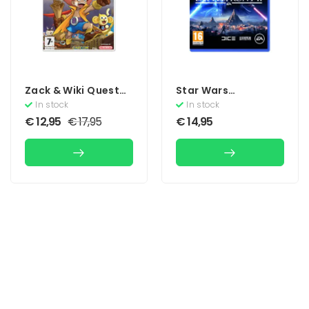
Zack & Wiki Quest
Star Wars
For Barbaros
Battlefront II
In stock
In stock
Treasure
€
12,95
€
17,95
€
14,95