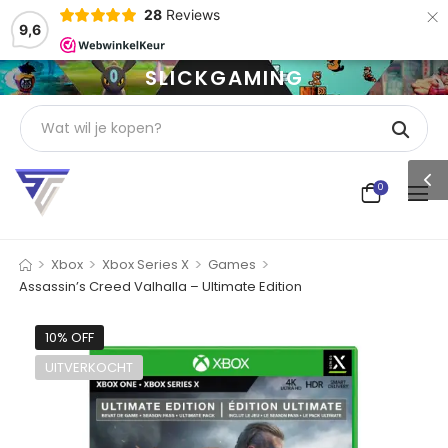
×
28
Reviews
9,6
SLICKGAMING
0
>
>
>
>
Xbox
Xbox Series X
Games
Assassin’s Creed Valhalla – Ultimate Edition
10% OFF
UITVERKOCHT