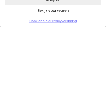
Bekijk voorkeuren
Copyright © 2026 Slickgaming
Cookiebeleid
Privacyverklaring
Veilig en vertrouwd winkelen
HOME
TO TOP