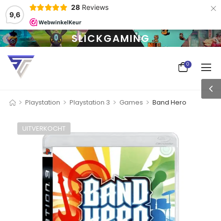
×
28
Reviews
9,6
SLICKGAMING
0
>
>
>
>
Playstation
Playstation 3
Games
Band Hero
UITVERKOCHT