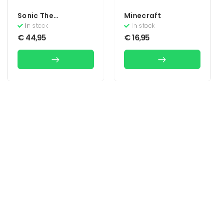
Sonic The
Minecraft
Hedgehog
In stock
In stock
€
44,95
€
16,95