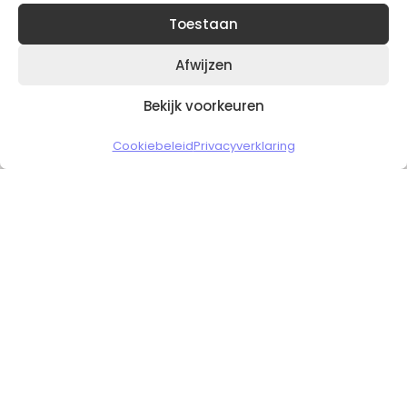
Toestaan
Afwijzen
Bekijk voorkeuren
Copyright © 2026 Slickgaming
Cookiebeleid
Privacyverklaring
Veilig en vertrouwd winkelen
HOME
TO TOP