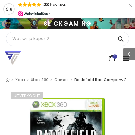
×
28
Reviews
9,6
SLICKGAMING
0
>
>
>
>
Xbox
Xbox 360
Games
Battlefield Bad Company 2
UITVERKOCHT