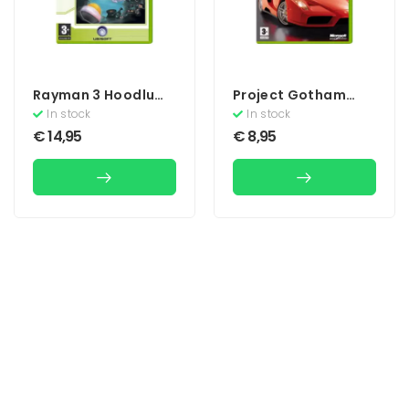
Rayman 3 Hoodlum
Project Gotham
Havoc (Classics)
Racing 2
In stock
In stock
€
14,95
€
8,95