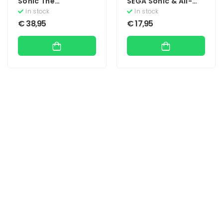
Sonic The
SEGA Sonic & All-
Hedgehog
Stars Racing
In stock
In stock
Transformed
€
38,95
€
17,95
(Essentials)