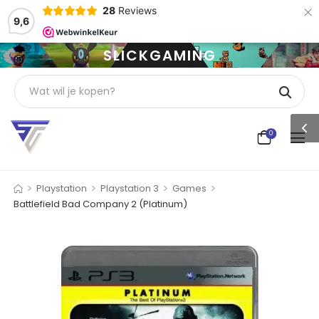
×
28
Reviews
9,6
SLICKGAMING
0
>
>
>
>
Playstation
Playstation 3
Games
Battlefield Bad Company 2 (Platinum)