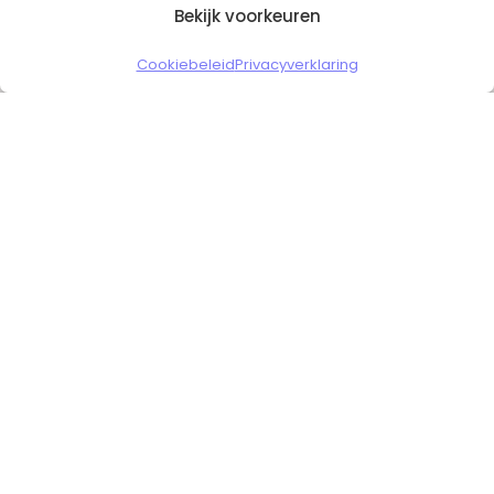
Bekijk voorkeuren
Copyright © 2026 Slickgaming
Cookiebeleid
Privacyverklaring
Veilig en vertrouwd winkelen
HOME
TO TOP