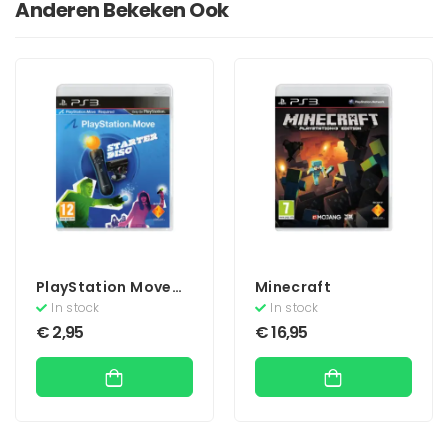
Anderen Bekeken Ook
PlayStation Move
Minecraft
Starter Disc
In stock
In stock
(Zonder Boekje)
€
2,95
€
16,95
(Move)