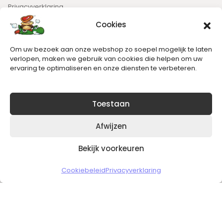
Privacyverklaring
Cookies
Nieuwsbrief
Om uw bezoek aan onze webshop zo soepel mogelijk te laten
Blijft op de hoogte van het laatste nieuws.
verlopen, maken we gebruik van cookies die helpen om uw
ervaring te optimaliseren en onze diensten te verbeteren.
Toestaan
Afwijzen
Bekijk voorkeuren
Copyright © 2026 Slickgaming
Cookiebeleid
Privacyverklaring
Veilig en vertrouwd winkelen