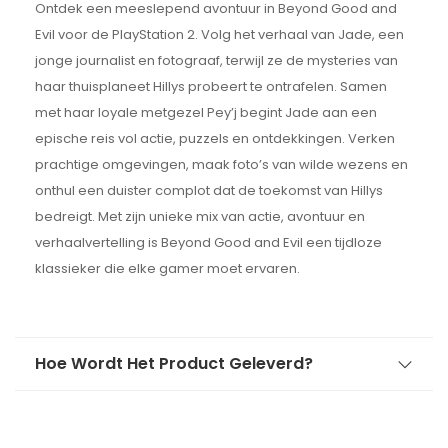
Ontdek een meeslepend avontuur in Beyond Good and
Evil voor de PlayStation 2. Volg het verhaal van Jade, een
jonge journalist en fotograaf, terwijl ze de mysteries van
haar thuisplaneet Hillys probeert te ontrafelen. Samen
met haar loyale metgezel Pey’j begint Jade aan een
epische reis vol actie, puzzels en ontdekkingen. Verken
prachtige omgevingen, maak foto’s van wilde wezens en
onthul een duister complot dat de toekomst van Hillys
bedreigt. Met zijn unieke mix van actie, avontuur en
verhaalvertelling is Beyond Good and Evil een tijdloze
klassieker die elke gamer moet ervaren.
Hoe Wordt Het Product Geleverd?