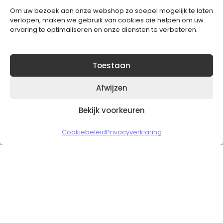
Om uw bezoek aan onze webshop zo soepel mogelijk te laten
Blijft op de hoogte van het laatste nieuws.
verlopen, maken we gebruik van cookies die helpen om uw
ervaring te optimaliseren en onze diensten te verbeteren.
Toestaan
Afwijzen
Bekijk voorkeuren
Copyright © 2026 Slickgaming
Cookiebeleid
Privacyverklaring
Veilig en vertrouwd winkelen
HOME
TO TOP