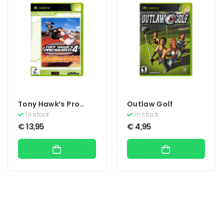
Tony Hawk’s Pro
Outlaw Golf
Skater 4 (Classics)
In stock
In stock
€
13,95
€
4,95