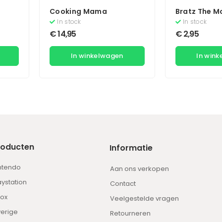
Cooking Mama
Bratz The M
In stock
In stock
€
14,95
€
2,95
In winkelwagen
In win
roducten
Informatie
ntendo
Aan ons verkopen
aystation
Contact
ox
Veelgestelde vragen
erige
Retourneren