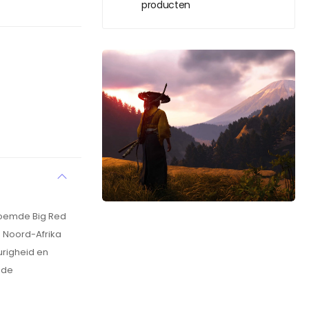
producten
roemde Big Red
n Noord-Afrika
urigheid en
 de