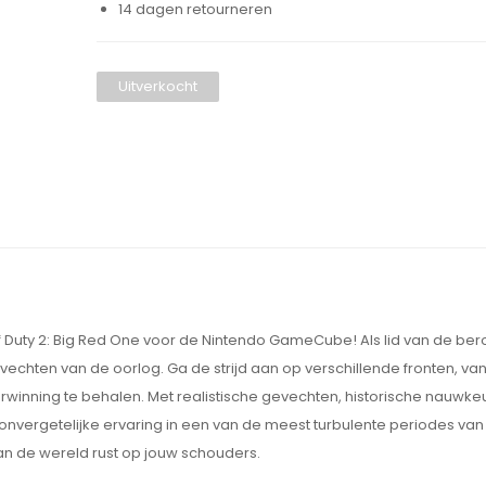
14 dagen retourneren
Uitverkocht
 Duty 2: Big Red One voor de Nintendo GameCube! Als lid van de be
echten van de oorlog. Ga de strijd aan op verschillende fronten, va
verwinning te behalen. Met realistische gevechten, historische nauwke
nvergetelijke ervaring in een van de meest turbulente periodes van
 van de wereld rust op jouw schouders.