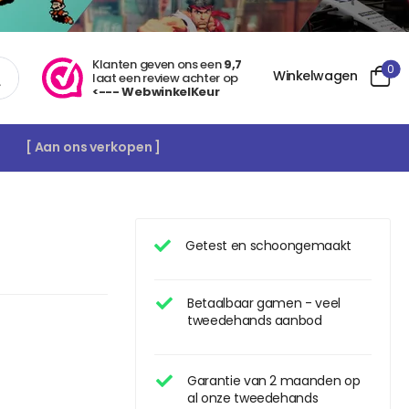
Klanten geven ons een
9,7
0
Winkelwagen
laat een review achter op
<--- WebwinkelKeur
[ Aan ons verkopen ]
Getest en schoongemaakt
Betaalbaar gamen - veel
tweedehands aanbod
Garantie van 2 maanden op
al onze tweedehands