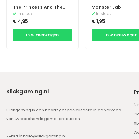
The Princess And The
Monster Lab
Frog
In stock
In stock
€
4,95
€
1,95
In winkelwagen
In winkelwagen
Slickgaming.nl
P
Ni
Slickgaming is een bedrijf gespecialiseerd in de verkoop
Pl
van tweedehands game-producten.
Xb
Ov
E-mail:
hallo@slickgaming.nl