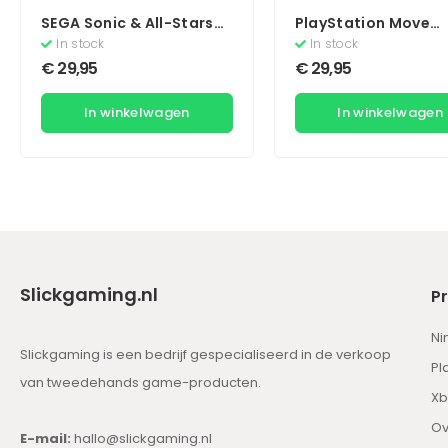
SEGA Sonic & All-Stars
PlayStation Move
Racing Transformed
Motion Controller
In stock
In stock
(Essentials)
€
29,95
€
29,95
In winkelwagen
In winkelwagen
Slickgaming.nl
P
Ni
Slickgaming is een bedrijf gespecialiseerd in de verkoop
Pl
van tweedehands game-producten.
Xb
Ov
E-mail:
hallo@slickgaming.nl