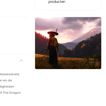
producten
ntasiewereld.
an en de
rdigheden
Of The Dragon