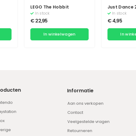
LEGO The Hobbit
Just Dance 
In stock
In stock
€
22,95
€
4,95
In winkelwagen
In win
roducten
Informatie
ntendo
Aan ons verkopen
aystation
Contact
ox
Veelgestelde vragen
erige
Retourneren