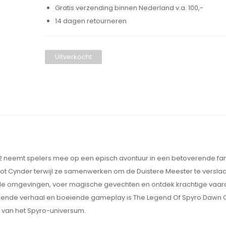
Gratis verzending binnen Nederland v.a. 100,-
14 dagen retourneren
Uitverkocht
2 neemt spelers mee op een episch avontuur in een betoverende fa
noot Cynder terwijl ze samenwerken om de Duistere Meester te versla
 omgevingen, voer magische gevechten en ontdek krachtige vaa
slepende verhaal en boeiende gameplay is The Legend Of Spyro Dawn 
 van het Spyro-universum.