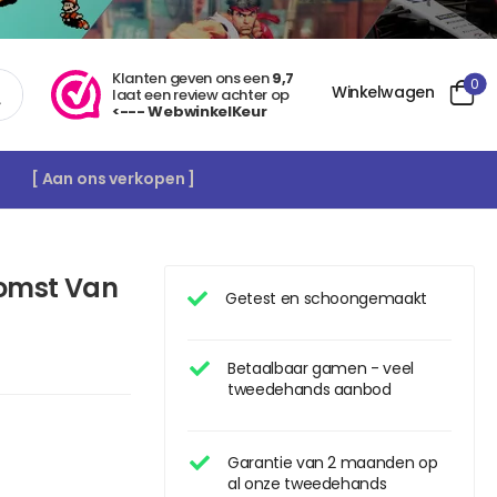
Klanten geven ons een
9,7
0
Winkelwagen
laat een review achter op
<--- WebwinkelKeur
[ Aan ons verkopen ]
omst Van
Getest en schoongemaakt
Betaalbaar gamen - veel
tweedehands aanbod
Garantie van 2 maanden op
al onze tweedehands