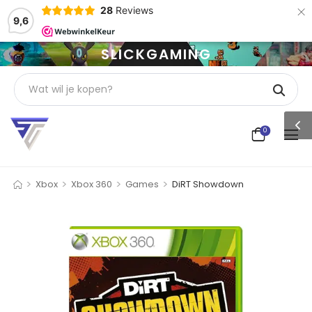
×
28
Reviews
9,6
SLICKGAMING
0
>
>
>
>
Xbox
Xbox 360
Games
DiRT Showdown