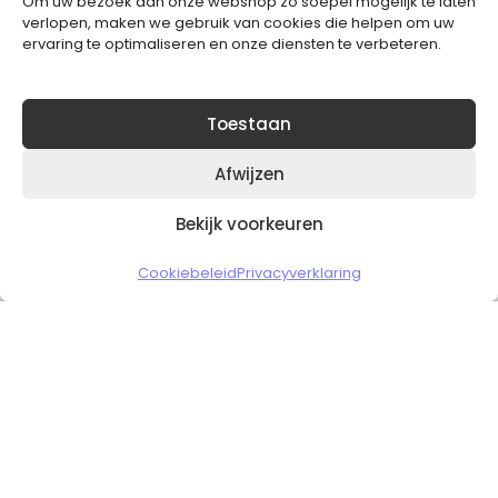
Om uw bezoek aan onze webshop zo soepel mogelijk te laten
Blijft op de hoogte van het laatste nieuws.
verlopen, maken we gebruik van cookies die helpen om uw
ervaring te optimaliseren en onze diensten te verbeteren.
Toestaan
Afwijzen
Bekijk voorkeuren
Copyright © 2026 Slickgaming
Cookiebeleid
Privacyverklaring
Veilig en vertrouwd winkelen
HOME
TO TOP