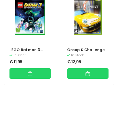
LEGO Batman 3
Group S Challenge
Beyond Gotham
In stock
In stock
€
11,95
€
13,95