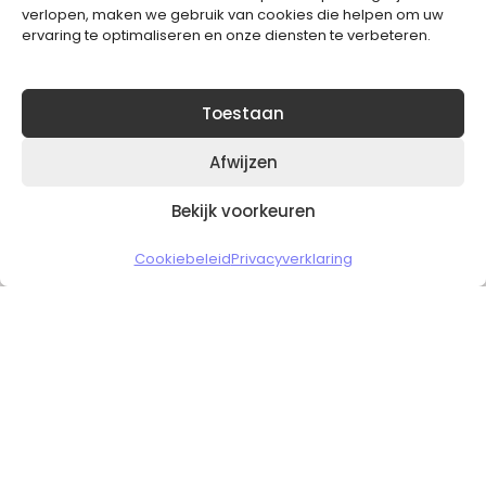
verlopen, maken we gebruik van cookies die helpen om uw
ervaring te optimaliseren en onze diensten te verbeteren.
Toestaan
Afwijzen
Bekijk voorkeuren
Copyright © 2026 Slickgaming
Cookiebeleid
Privacyverklaring
Veilig en vertrouwd winkelen
HOME
TO TOP