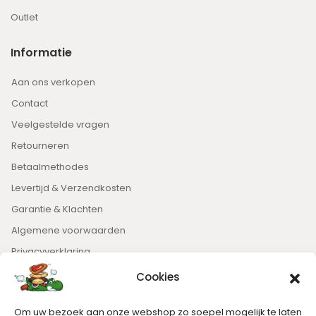
Outlet
Informatie
Aan ons verkopen
Contact
Veelgestelde vragen
Retourneren
Betaalmethodes
Levertijd & Verzendkosten
Garantie & Klachten
Algemene voorwaarden
Privacyverklaring
Cookies
Nieuwsbrief
Om uw bezoek aan onze webshop zo soepel mogelijk te laten
Blijft op de hoogte van het laatste nieuws.