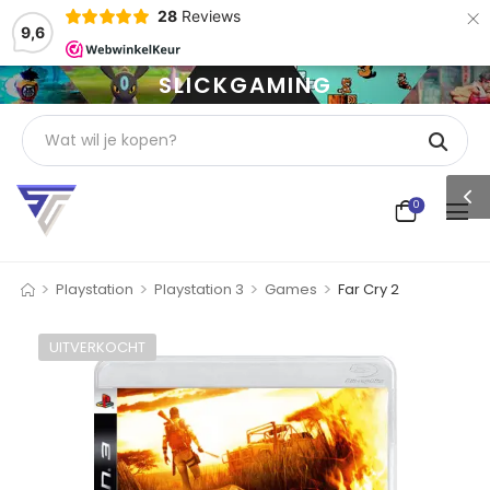
×
28
Reviews
9,6
SLICKGAMING
0
>
>
>
>
Playstation
Playstation 3
Games
Far Cry 2
UITVERKOCHT