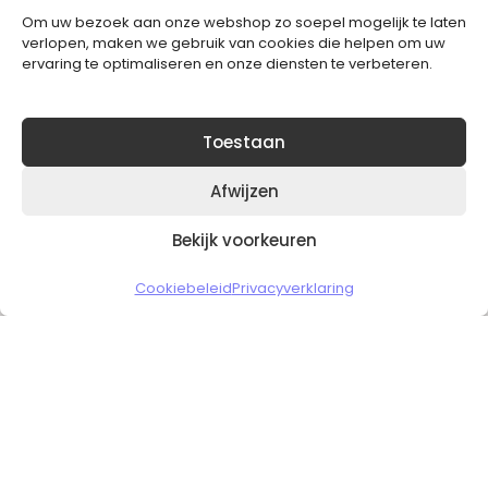
Om uw bezoek aan onze webshop zo soepel mogelijk te laten
Blijft op de hoogte van het laatste nieuws.
verlopen, maken we gebruik van cookies die helpen om uw
ervaring te optimaliseren en onze diensten te verbeteren.
Toestaan
Afwijzen
Bekijk voorkeuren
Copyright © 2026 Slickgaming
Cookiebeleid
Privacyverklaring
Veilig en vertrouwd winkelen
HOME
TO TOP