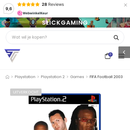
×
28
Reviews
9,6
SLICKGAMING
0
>
>
>
>
Playstation
Playstation 2
Games
FIFA Football 2003
UITVERKOCHT