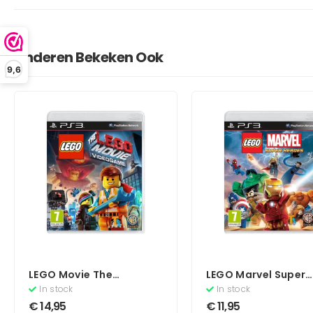
Anderen Bekeken Ook
9,6
LEGO Movie The
LEGO Marvel Super
Videogame
Heroes
In stock
In stock
€
14,95
€
11,95