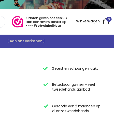
Klanten geven ons een
9,7
0
Winkelwagen
laat een review achter op
<--- WebwinkelKeur
[ Aan ons verkopen ]
Getest en schoongemaakt
Betaalbaar gamen - veel
tweedehands aanbod
Garantie van 2 maanden op
al onze tweedehands