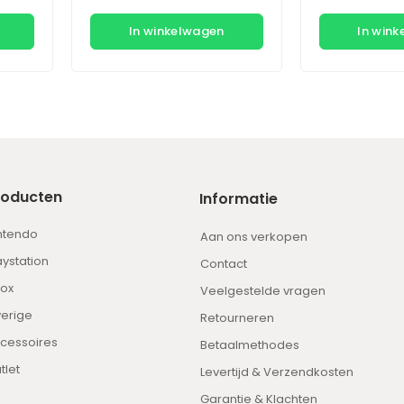
In winkelwagen
In win
roducten
Informatie
ntendo
Aan ons verkopen
aystation
Contact
ox
Veelgestelde vragen
erige
Retourneren
cessoires
Betaalmethodes
tlet
Levertijd & Verzendkosten
Garantie & Klachten