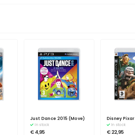
Just Dance 2015 (Move)
Disney Pixar
Boekje)
In stock
In stock
€
4,95
€
22,95