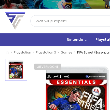
Nintendo
Playsta
>
>
>
>
Playstation
Playstation 3
Games
FIFA Street (Essential
UITVERKOCHT