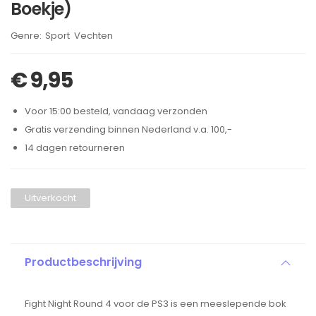
Boekje)
Brand:
Sport
Vechten
,
€
9,95
Voor 15:00 besteld, vandaag verzonden
Gratis verzending binnen Nederland v.a. 100,-
14 dagen retourneren
Uitverkocht
Productbeschrijving
Fight Night Round 4 voor de PS3 is een meeslepende bok