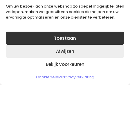
Om uw bezoek aan onze webshop zo soepel mogelijk te laten
Blijft op de hoogte van het laatste nieuws.
verlopen, maken we gebruik van cookies die helpen om uw
ervaring te optimaliseren en onze diensten te verbeteren.
Toestaan
Afwijzen
Bekijk voorkeuren
Copyright © 2026 Slickgaming
Cookiebeleid
Privacyverklaring
Veilig en vertrouwd winkelen
HOME
TO TOP