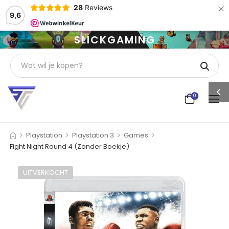
×
28
Reviews
9,6
SLICKGAMING
0
>
>
>
>
Playstation
Playstation 3
Games
Fight Night Round 4 (Zonder Boekje)
UITVERKOCHT