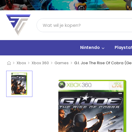
Nintendo
Playsta
>
>
>
>
Xbox
Xbox 360
Games
G.I. Joe The Rise Of Cobra (G