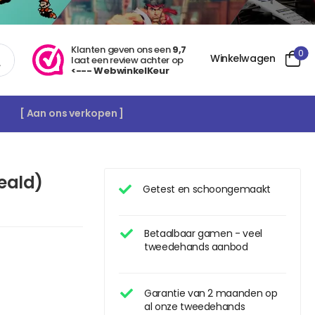
Klanten geven ons een
9,7
0
Winkelwagen
laat een review achter op
<--- WebwinkelKeur
[ Aan ons verkopen ]
seald)
Getest en schoongemaakt
Betaalbaar gamen - veel
tweedehands aanbod
Garantie van 2 maanden op
al onze tweedehands