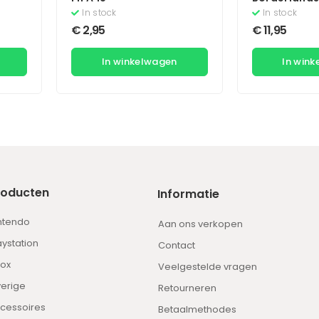
In stock
In stock
€
2,95
€
11,95
In winkelwagen
In win
roducten
Informatie
ntendo
Aan ons verkopen
aystation
Contact
ox
Veelgestelde vragen
erige
Retourneren
cessoires
Betaalmethodes