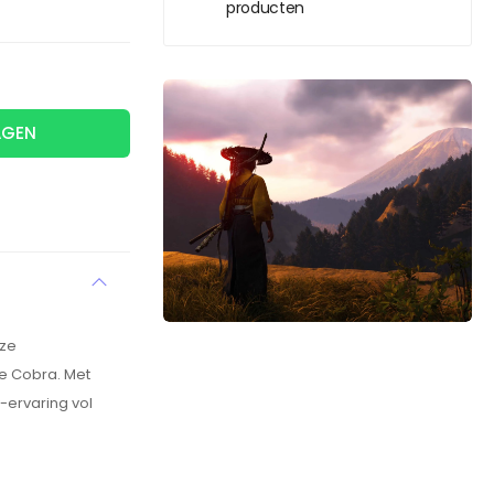
producten
AGEN
eze
e Cobra. Met
-ervaring vol