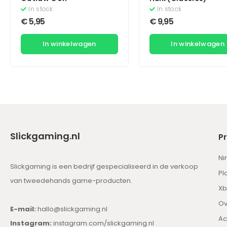
In stock
In stock
€
5,95
€
9,95
In winkelwagen
In winkelwagen
Slickgaming.nl
P
Ni
Slickgaming is een bedrijf gespecialiseerd in de verkoop
Pl
van tweedehands game-producten.
Xb
Ov
E-mail:
hallo@slickgaming.nl
Ac
Instagram:
instagram.com/slickgaming.nl