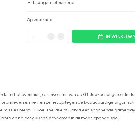
14 dagen retourneren
Op voorraad
IN WINKELW
der in het avontuurlijke universum van de G.I. Joe-actiefiguren. In d
oe-teamleden en nemen ze het op tegen de kwaadaardige organisati
he missies biedt G.I. Joe: The Rise of Cobra een spannende gameplay
 Cobra en beleef epische gevechten in dit meeslepende spel.