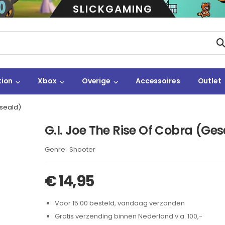
SLICKGAMING
tion
Xbox
Overige
Accessoires
Outlet
eseald)
G.I. Joe The Rise Of Cobra (Ge
Brand:
Shooter
€
14,95
Voor 15:00 besteld, vandaag verzonden
Gratis verzending binnen Nederland v.a. 100,-