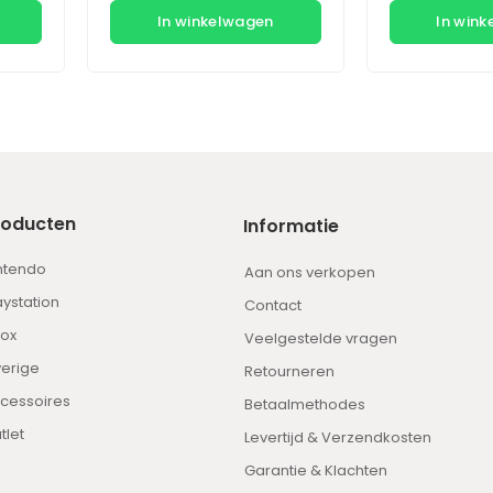
In winkelwagen
In win
roducten
Informatie
ntendo
Aan ons verkopen
aystation
Contact
ox
Veelgestelde vragen
erige
Retourneren
cessoires
Betaalmethodes
tlet
Levertijd & Verzendkosten
Garantie & Klachten