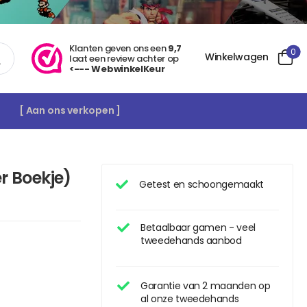
Klanten geven ons een
9,7
0
Winkelwagen
laat een review achter op
<--- WebwinkelKeur
[ Aan ons verkopen ]
r Boekje)
Getest en schoongemaakt
Betaalbaar gamen - veel
tweedehands aanbod
Garantie van 2 maanden op
al onze tweedehands