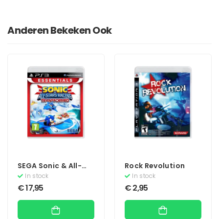
Anderen Bekeken Ook
SEGA Sonic & All-
Rock Revolution
Stars Racing
In stock
In stock
Transformed
€
17,95
€
2,95
(Essentials)