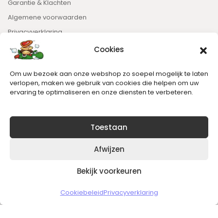
Garantie & Klachten
Algemene voorwaarden
Privacyverklaring
Cookies
Nieuwsbrief
Om uw bezoek aan onze webshop zo soepel mogelijk te laten
Blijft op de hoogte van het laatste nieuws.
verlopen, maken we gebruik van cookies die helpen om uw
ervaring te optimaliseren en onze diensten te verbeteren.
Toestaan
Afwijzen
Bekijk voorkeuren
Copyright © 2026 Slickgaming
Cookiebeleid
Privacyverklaring
Veilig en vertrouwd winkelen