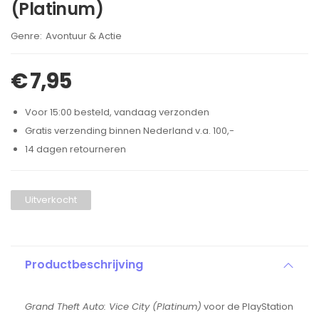
(Platinum)
Brand:
Avontuur & Actie
€
7,95
Voor 15:00 besteld, vandaag verzonden
Gratis verzending binnen Nederland v.a. 100,-
14 dagen retourneren
Uitverkocht
Productbeschrijving
Grand Theft Auto: Vice City (Platinum)
voor de PlayStation