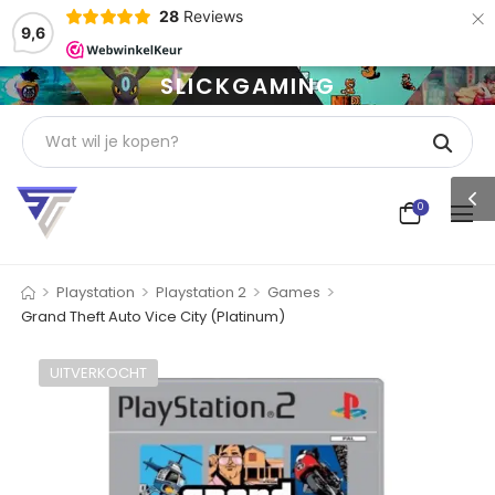
×
28
Reviews
9,6
SLICKGAMING
0
>
>
>
>
Playstation
Playstation 2
Games
Grand Theft Auto Vice City (Platinum)
UITVERKOCHT