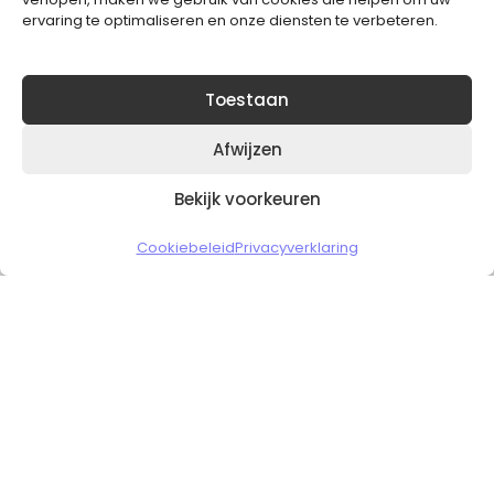
ervaring te optimaliseren en onze diensten te verbeteren.
Toestaan
Afwijzen
Bekijk voorkeuren
Copyright © 2026 Slickgaming
Cookiebeleid
Privacyverklaring
Veilig en vertrouwd winkelen
HOME
TO TOP