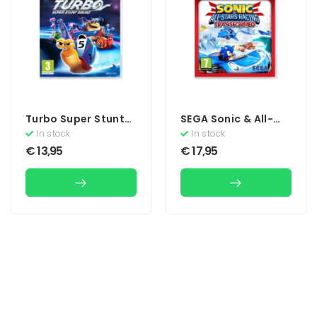
Turbo Super Stunt
SEGA Sonic & All-
Squad
Stars Racing
In stock
In stock
Transformed
€
13,95
€
17,95
(Essentials)