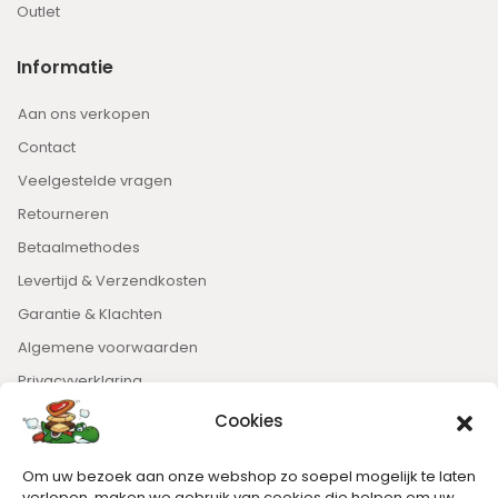
Outlet
Informatie
Aan ons verkopen
Contact
Veelgestelde vragen
Retourneren
Betaalmethodes
Levertijd & Verzendkosten
Garantie & Klachten
Algemene voorwaarden
Privacyverklaring
Cookies
Nieuwsbrief
Om uw bezoek aan onze webshop zo soepel mogelijk te laten
Blijft op de hoogte van het laatste nieuws.
verlopen, maken we gebruik van cookies die helpen om uw