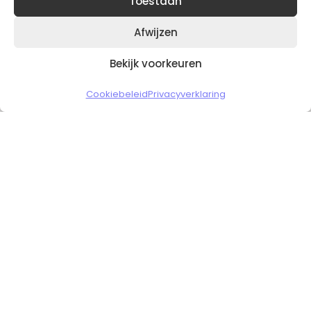
Toestaan
Afwijzen
Bekijk voorkeuren
Copyright © 2026 Slickgaming
Cookiebeleid
Privacyverklaring
Veilig en vertrouwd winkelen
HOME
TO TOP