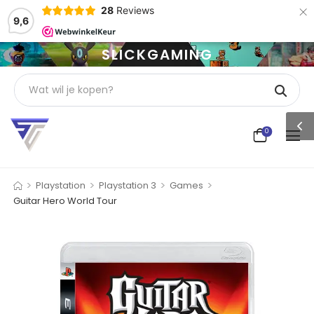
×
28
Reviews
9,6
SLICKGAMING
0
>
>
>
>
Playstation
Playstation 3
Games
Guitar Hero World Tour