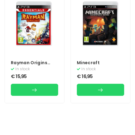
Rayman Origins
Minecraft
(Essentials)
In stock
In stock
€
15,95
€
16,95