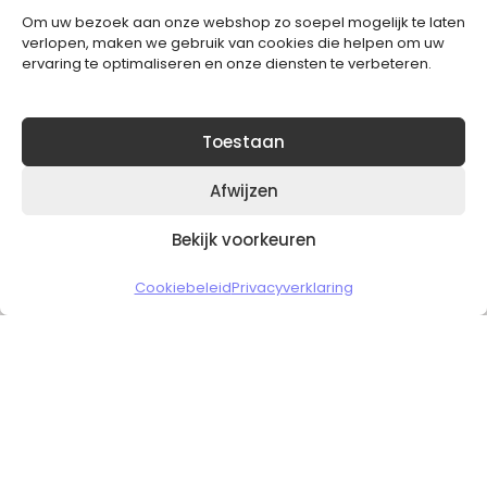
Om uw bezoek aan onze webshop zo soepel mogelijk te laten
Blijft op de hoogte van het laatste nieuws.
verlopen, maken we gebruik van cookies die helpen om uw
ervaring te optimaliseren en onze diensten te verbeteren.
Toestaan
Afwijzen
Bekijk voorkeuren
Copyright © 2026 Slickgaming
Cookiebeleid
Privacyverklaring
Veilig en vertrouwd winkelen
HOME
TO TOP