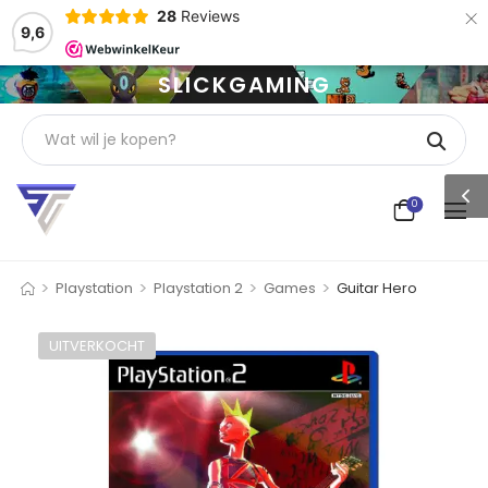
×
28
Reviews
9,6
SLICKGAMING
0
>
>
>
>
Playstation
Playstation 2
Games
Guitar Hero
UITVERKOCHT