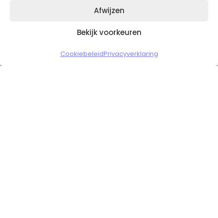
Afwijzen
Bekijk voorkeuren
Copyright © 2026 Slickgaming
Cookiebeleid
Privacyverklaring
Veilig en vertrouwd winkelen
HOME
TO TOP