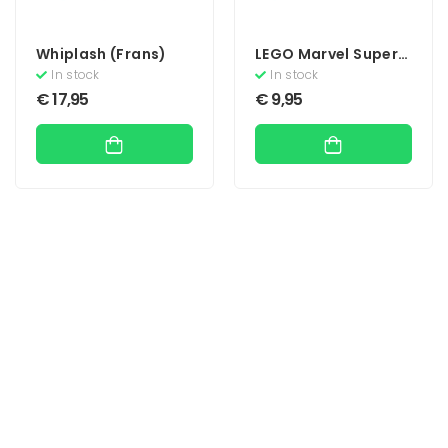
Whiplash (Frans)
LEGO Marvel Super
Heroes 2
In stock
In stock
€
17,95
€
9,95