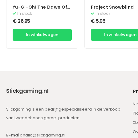
Yu-Gi-Oh! The Dawn Of
Project Snowblind
Destiny (Zonder Boekje)
In stock
In stock
€
26,95
€
5,95
In winkelwagen
In winkelwagen
Slickgaming.nl
P
Ni
Slickgaming is een bedrijf gespecialiseerd in de verkoop
Pl
van tweedehands game-producten.
Xb
Ov
E-mail:
hallo@slickgaming.nl