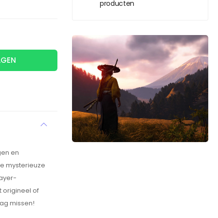
producten
AGEN
gen en
de mysterieuze
layer-
origineel of
mag missen!