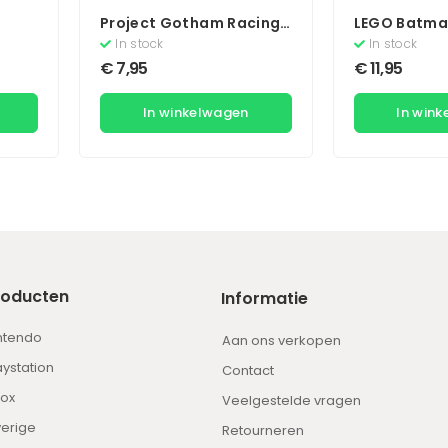
Project Gotham Racing
LEGO Batma
2
Gotham
In stock
In stock
€
7,95
€
11,95
In winkelwagen
In win
roducten
Informatie
ntendo
Aan ons verkopen
aystation
Contact
ox
Veelgestelde vragen
erige
Retourneren