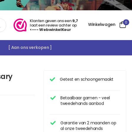
Klanten geven ons een
9,7
0
Winkelwagen
laat een review achter op
<--- WebwinkelKeur
[ Aan ons verkopen ]
sary
Getest en schoongemaakt
Betaalbaar gamen - veel
tweedehands aanbod
Garantie van 2 maanden op
al onze tweedehands