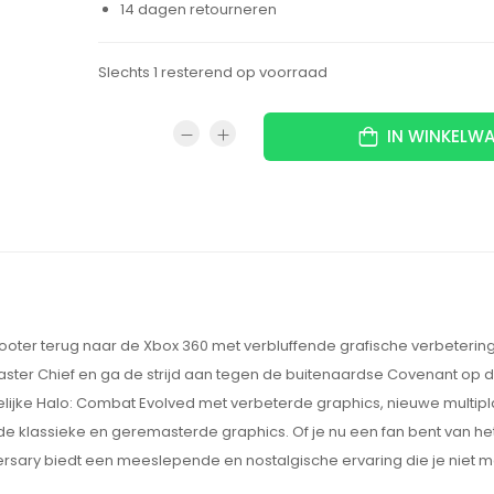
14 dagen retourneren
Slechts 1 resterend op voorraad
IN WINKELW
oter terug naar de Xbox 360 met verbluffende grafische verbeterin
ster Chief en ga de strijd aan tegen de buitenaardse Covenant op 
elijke Halo: Combat Evolved met verbeterde graphics, nieuwe multip
 klassieke en geremasterde graphics. Of je nu een fan bent van het 
ersary biedt een meeslepende en nostalgische ervaring die je niet 