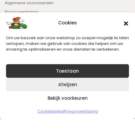
Algemene voorwaarden
Privacyverklaring
Cookies
Nieuwsbrief
Om uw bezoek aan onze webshop zo soepel mogelijk te laten
Blijft op de hoogte van het laatste nieuws.
verlopen, maken we gebruik van cookies die helpen om uw
ervaring te optimaliseren en onze diensten te verbeteren.
Toestaan
Afwijzen
Bekijk voorkeuren
Copyright © 2026 Slickgaming
Cookiebeleid
Privacyverklaring
Veilig en vertrouwd winkelen