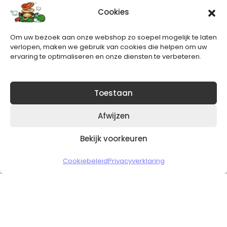
Cookies
Nieuwsbrief
Om uw bezoek aan onze webshop zo soepel mogelijk te laten
Blijft op de hoogte van het laatste nieuws.
verlopen, maken we gebruik van cookies die helpen om uw
ervaring te optimaliseren en onze diensten te verbeteren.
Toestaan
Afwijzen
Bekijk voorkeuren
Copyright © 2026 Slickgaming
Cookiebeleid
Privacyverklaring
Veilig en vertrouwd winkelen