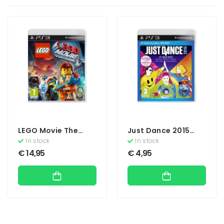
LEGO Movie The
Just Dance 2015
Videogame
(Move)
In stock
In stock
€
14,95
€
4,95