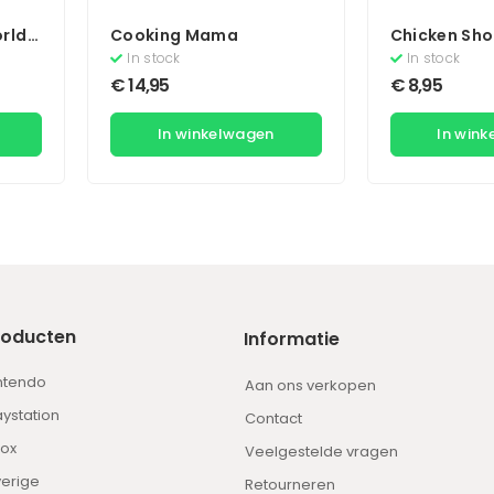
rld
Cooking Mama
Chicken Sho
In stock
In stock
€
14,95
€
8,95
In winkelwagen
In win
roducten
Informatie
ntendo
Aan ons verkopen
aystation
Contact
ox
Veelgestelde vragen
erige
Retourneren