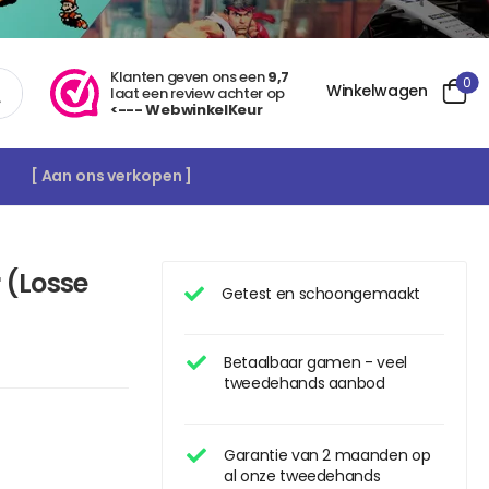
Klanten geven ons een
9,7
0
Winkelwagen
laat een review achter op
<--- WebwinkelKeur
[ Aan ons verkopen ]
 (Losse
Getest en schoongemaakt
Betaalbaar gamen - veel
tweedehands aanbod
Garantie van 2 maanden op
al onze tweedehands