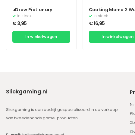
uDraw Pictionary
Cooking Mama 2 Wo
Kitchen
In stock
In stock
€
3,95
€
16,95
In winkelwagen
In winkelwagen
Slickgaming.nl
P
Ni
Slickgaming is een bedrijf gespecialiseerd in de verkoop
Pl
van tweedehands game-producten.
Xb
Ov
E-mail:
hallo@slickgaming.nl