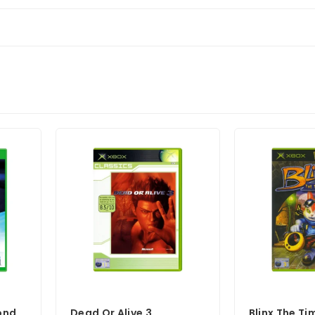
ond
Dead Or Alive 3
Blinx The T