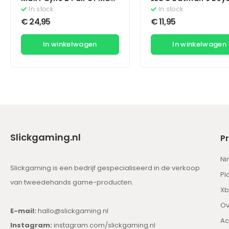
Payne
Gotham
In stock
In stock
€
24,95
€
11,95
In winkelwagen
In winkelwagen
Slickgaming.nl
P
Ni
Slickgaming is een bedrijf gespecialiseerd in de verkoop
Pl
van tweedehands game-producten.
Xb
Ov
E-mail:
hallo@slickgaming.nl
Ac
Instagram:
instagram.com/slickgaming.nl