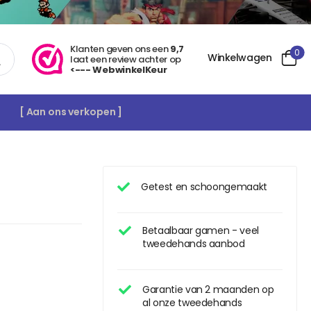
Klanten geven ons een
9,7
0
Winkelwagen
laat een review achter op
<--- WebwinkelKeur
[ Aan ons verkopen ]
Getest en schoongemaakt
Betaalbaar gamen - veel
tweedehands aanbod
Garantie van 2 maanden op
al onze tweedehands