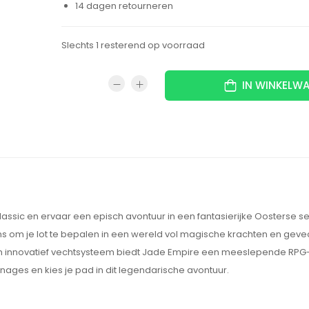
14 dagen retourneren
Slechts 1 resterend op voorraad
IN WINKELW
assic en ervaar een episch avontuur in een fantasierijke Oosterse set
kans om je lot te bepalen in een wereld vol magische krachten en gev
en innovatief vechtsysteem biedt Jade Empire een meeslepende RPG-
es en kies je pad in dit legendarische avontuur.