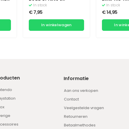
(Classics)
In stock
In stock
€
7,95
€
14,95
In winkelwagen
In win
roducten
Informatie
ntendo
Aan ons verkopen
aystation
Contact
ox
Veelgestelde vragen
erige
Retourneren
cessoires
Betaalmethodes