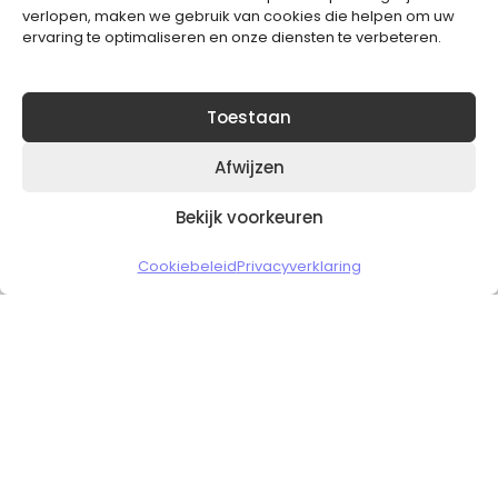
verlopen, maken we gebruik van cookies die helpen om uw
ervaring te optimaliseren en onze diensten te verbeteren.
Toestaan
Afwijzen
Bekijk voorkeuren
Copyright © 2026 Slickgaming
Cookiebeleid
Privacyverklaring
Veilig en vertrouwd winkelen
HOME
TO TOP