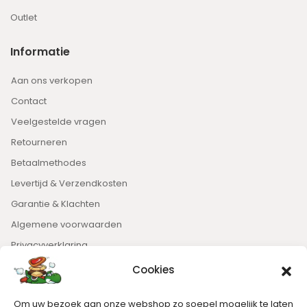
Outlet
Informatie
Aan ons verkopen
Contact
Veelgestelde vragen
Retourneren
Betaalmethodes
Levertijd & Verzendkosten
Garantie & Klachten
Algemene voorwaarden
Privacyverklaring
Cookies
Nieuwsbrief
Om uw bezoek aan onze webshop zo soepel mogelijk te laten
Blijft op de hoogte van het laatste nieuws.