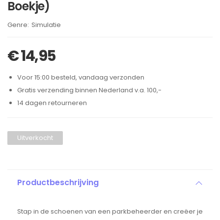
Boekje)
Brand:
Simulatie
€
14,95
Voor 15:00 besteld, vandaag verzonden
Gratis verzending binnen Nederland v.a. 100,-
14 dagen retourneren
Uitverkocht
Productbeschrijving
Stap in de schoenen van een parkbeheerder en creëer je