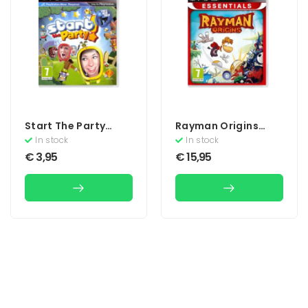
Start The Party
Rayman Origins
(Move)
(Essentials)
In stock
In stock
€
3,95
€
15,95