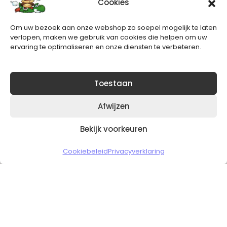
Cookies
Nieuwsbrief
Om uw bezoek aan onze webshop zo soepel mogelijk te laten
Blijft op de hoogte van het laatste nieuws.
verlopen, maken we gebruik van cookies die helpen om uw
ervaring te optimaliseren en onze diensten te verbeteren.
Toestaan
Afwijzen
Bekijk voorkeuren
Copyright © 2026 Slickgaming
Cookiebeleid
Privacyverklaring
Veilig en vertrouwd winkelen
HOME
TO TOP