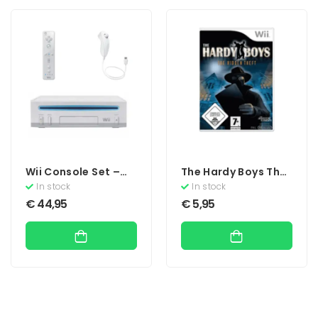
Wii Console Set –
The Hardy Boys The
Wit
Hidden Theft
In stock
In stock
€
44,95
€
5,95