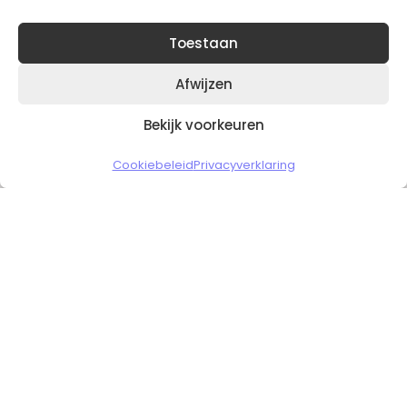
Toestaan
Afwijzen
Bekijk voorkeuren
Copyright © 2026 Slickgaming
Cookiebeleid
Privacyverklaring
Veilig en vertrouwd winkelen
HOME
TO TOP