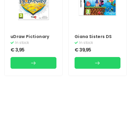
uDraw Pictionary
Giana Sisters DS
In stock
In stock
€
3,95
€
39,95