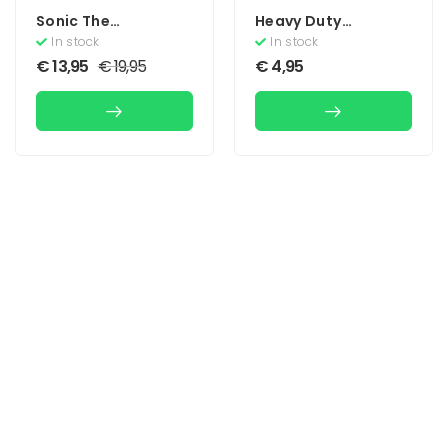
Sonic The
Heavy Duty
Hedgehog (Losse
Sprocket
In stock
In stock
Cassette)
€
13,95
€
19,95
€
4,95