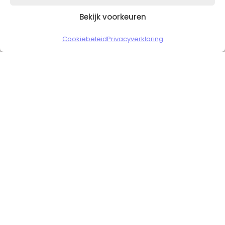
Bekijk voorkeuren
Copyright © 2026 Slickgaming
Cookiebeleid
Privacyverklaring
Veilig en vertrouwd winkelen
HOME
TO TOP