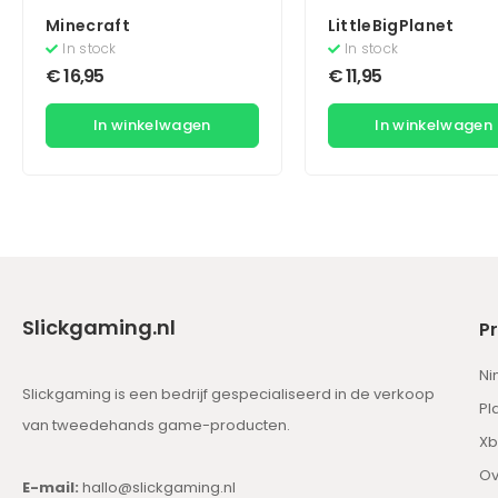
Minecraft
LittleBigPlanet
In stock
In stock
€
16,95
€
11,95
In winkelwagen
In winkelwagen
Slickgaming.nl
P
Ni
Slickgaming is een bedrijf gespecialiseerd in de verkoop
Pl
van tweedehands game-producten.
Xb
Ov
E-mail:
hallo@slickgaming.nl