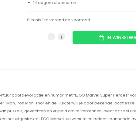
14 dagen retourneren
Slechts 1 resterend op voorraad
IN WINKELW
vontuur boordevol actie en humor met “LEGO Marvel Super Heroes” vo
Man, Iron Man, Thor en de Hulk terwijl je door bekende locaties rei
n puzzels, gevechten en vrijheid om te verkennen, biedt dit spel ur
ken het uitgestrekte LEGO Marvel-universum en beleef spannende av