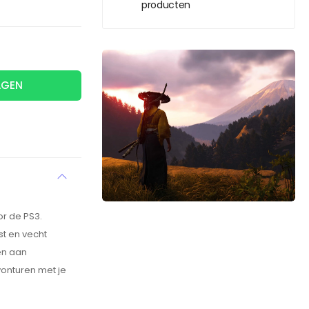
producten
AGEN
or de PS3.
st en vecht
en aan
onturen met je