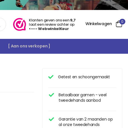
Klanten geven ons een
9,7
0
Winkelwagen
laat een review achter op
<--- WebwinkelKeur
[ Aan ons verkopen ]
Getest en schoongemaakt
Betaalbaar gamen - veel
tweedehands aanbod
Garantie van 2 maanden op
al onze tweedehands