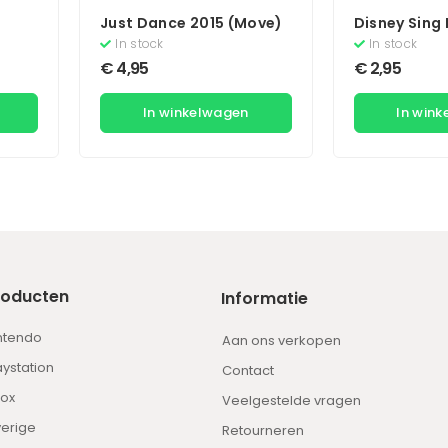
Just Dance 2015 (Move)
Disney Sing 
In stock
In stock
€
4,95
€
2,95
In winkelwagen
In win
roducten
Informatie
ntendo
Aan ons verkopen
aystation
Contact
ox
Veelgestelde vragen
erige
Retourneren