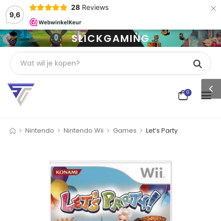
×
28
Reviews
9,6
SLICKGAMING
0
>
>
>
>
Nintendo
Nintendo Wii
Games
Let’s Party