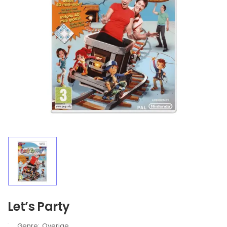
Let’s Party
Brand:
Overige