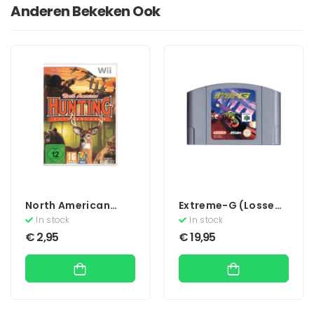
Anderen Bekeken Ook
North American
Extreme-G (Losse
Hunting
Cassette)
In stock
In stock
Extravaganza
€
2,95
€
19,95