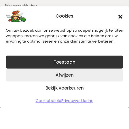
Privacyverklaring
Cookies
Nieuwsbrief
Om uw bezoek aan onze webshop zo soepel mogelijk te laten
Blijft op de hoogte van het laatste nieuws.
verlopen, maken we gebruik van cookies die helpen om uw
ervaring te optimaliseren en onze diensten te verbeteren.
Toestaan
Afwijzen
Bekijk voorkeuren
Copyright © 2026 Slickgaming
Cookiebeleid
Privacyverklaring
Veilig en vertrouwd winkelen