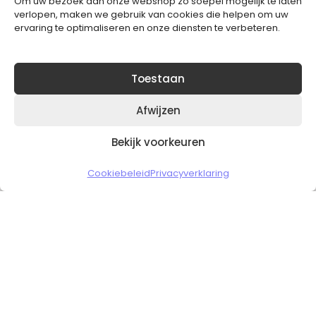
Om uw bezoek aan onze webshop zo soepel mogelijk te laten
Blijft op de hoogte van het laatste nieuws.
verlopen, maken we gebruik van cookies die helpen om uw
ervaring te optimaliseren en onze diensten te verbeteren.
Toestaan
Afwijzen
Bekijk voorkeuren
Copyright © 2026 Slickgaming
Cookiebeleid
Privacyverklaring
Veilig en vertrouwd winkelen
HOME
TO TOP