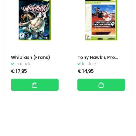
Whiplash (Frans)
Tony Hawk’s Pro
Skater 4 (Classics)
In stock
In stock
€
17,95
€
14,95