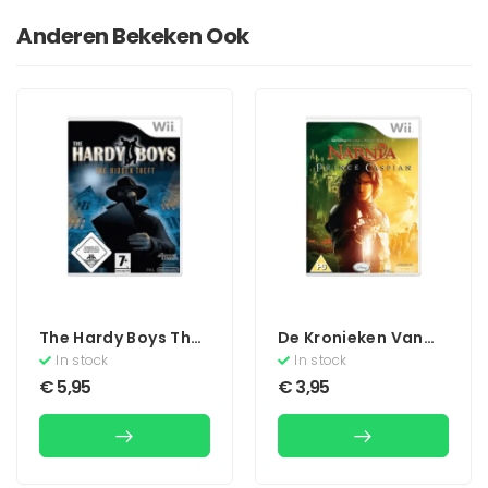
Anderen Bekeken Ook
The Hardy Boys The
De Kronieken Van
Hidden Theft
Narnia Prins
In stock
In stock
Caspian
€
5,95
€
3,95