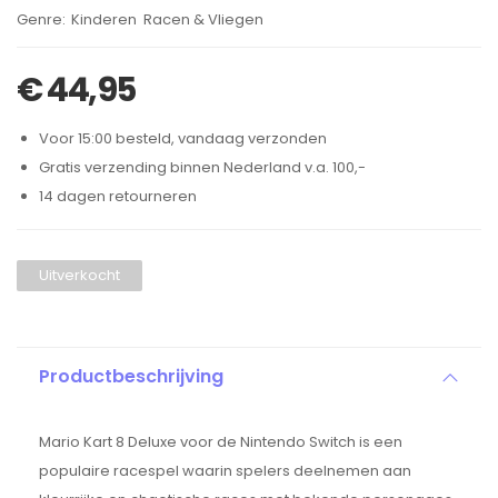
Brand:
Kinderen
Racen & Vliegen
,
€
44,95
Voor 15:00 besteld, vandaag verzonden
Gratis verzending binnen Nederland v.a. 100,-
14 dagen retourneren
Uitverkocht
Productbeschrijving
Mario Kart 8 Deluxe voor de Nintendo Switch is een
populaire racespel waarin spelers deelnemen aan