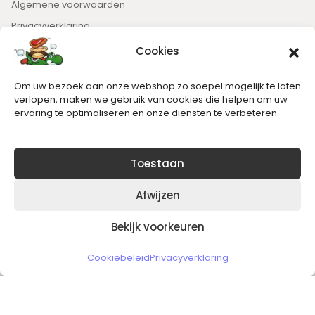
Algemene voorwaarden
Privacyverklaring
Cookies
Nieuwsbrief
Om uw bezoek aan onze webshop zo soepel mogelijk te laten
Blijft op de hoogte van het laatste nieuws.
verlopen, maken we gebruik van cookies die helpen om uw
ervaring te optimaliseren en onze diensten te verbeteren.
Toestaan
Afwijzen
Bekijk voorkeuren
Copyright © 2026 Slickgaming
Cookiebeleid
Privacyverklaring
Veilig en vertrouwd winkelen