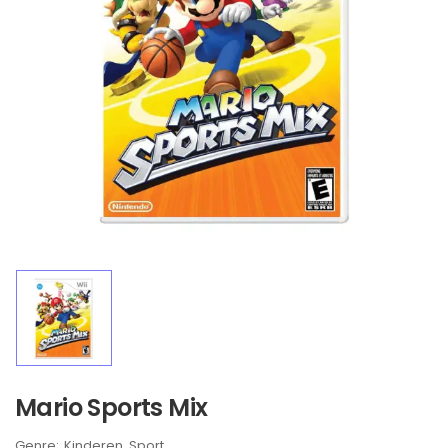
Mario Sports Mix
Brand:
Kinderen
Sport
,