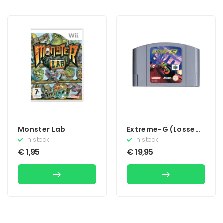
Monster Lab
Extreme-G (Losse
Cassette)
In stock
In stock
€
1,95
€
19,95