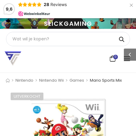
×
28
Reviews
9,6
SLICKGAMING
0
>
>
>
>
Nintendo
Nintendo Wii
Games
Mario Sports Mix
UITVERKOCHT