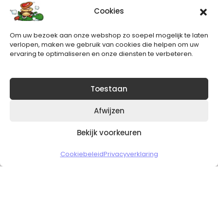
Cookies
Nieuwsbrief
Om uw bezoek aan onze webshop zo soepel mogelijk te laten
Blijft op de hoogte van het laatste nieuws.
verlopen, maken we gebruik van cookies die helpen om uw
ervaring te optimaliseren en onze diensten te verbeteren.
Toestaan
Afwijzen
Bekijk voorkeuren
Copyright © 2026 Slickgaming
Cookiebeleid
Privacyverklaring
Veilig en vertrouwd winkelen