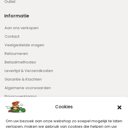
Outlet
Informatie
Aan ons verkopen
Contact
Veelgestelde vragen
Retourneren
Betaalmethodes
Levertijd & Verzendkosten
Garantie & Klachten
Algemene voorwaarden
Privacyverklaring
Cookies
Nieuwsbrief
Om uw bezoek aan onze webshop zo soepel mogelijk te laten
Blijft op de hoogte van het laatste nieuws.
verlopen, maken we gebruik van cookies die helpen om uw