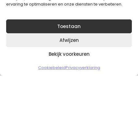
ervaring te optimaliseren en onze diensten te verbeteren.
Toestaan
Afwijzen
Bekijk voorkeuren
Copyright © 2026 Slickgaming
Cookiebeleid
Privacyverklaring
Veilig en vertrouwd winkelen
HOME
TO TOP