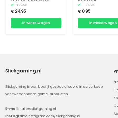
Motion Plus – Wit
In stock
In stock
(Controller)
€
24,95
€
0,95
In winkelwagen
In winkelwagen
Slickgaming.nl
P
Ni
Slickgaming is een bedrijf gespecialiseerd in de verkoop
Pl
van tweedehands game-producten.
Xb
Ov
E-mail:
hallo@slickgaming.nl
Ac
Instagram:
instagram.com/slickgaming.nl