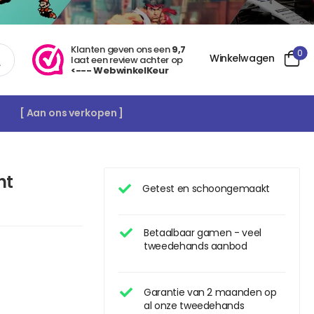
Klanten geven ons een
9,7
0
Winkelwagen
laat een review achter op
<--- WebwinkelKeur
[ Aan ons verkopen ]
nt
Getest en schoongemaakt
Betaalbaar gamen - veel
tweedehands aanbod
Garantie van 2 maanden op
al onze tweedehands