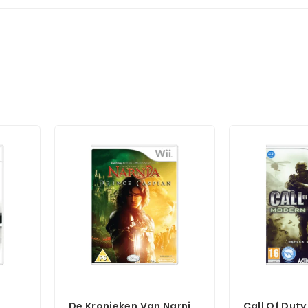
De Kronieken Van Narnia
Call Of Dut