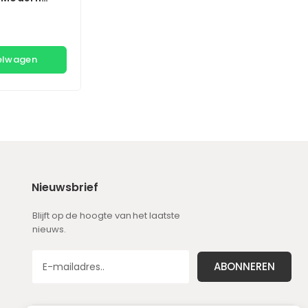
flex Edition
kelwagen
Nieuwsbrief
Blijft op de hoogte van het laatste
nieuws.