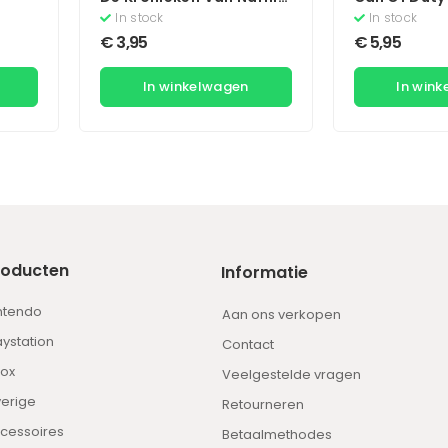
Prins Caspian
Warfare – Re
In stock
In stock
€
3,95
€
5,95
In winkelwagen
In win
roducten
Informatie
ntendo
Aan ons verkopen
aystation
Contact
ox
Veelgestelde vragen
erige
Retourneren
cessoires
Betaalmethodes