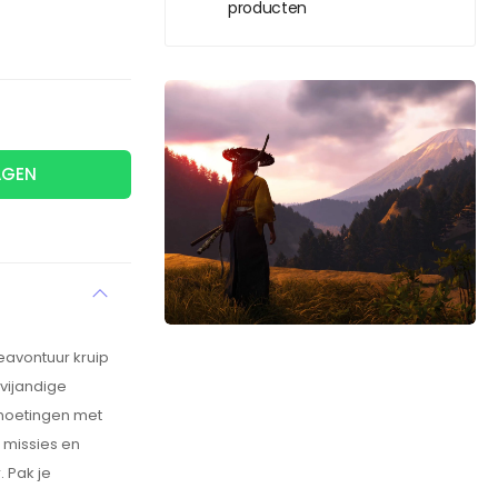
producten
AGEN
eavontuur kruip
 vijandige
tmoetingen met
 missies en
 Pak je