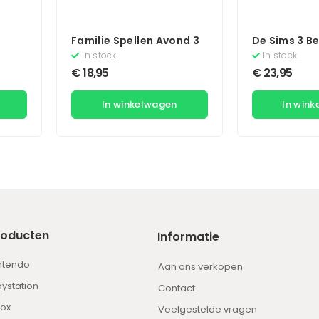
Familie Spellen Avond 3
De Sims 3 B
r
– Limited Ed
In stock
In stock
€
18,95
€
23,95
In winkelwagen
In win
roducten
Informatie
ntendo
Aan ons verkopen
aystation
Contact
ox
Veelgestelde vragen