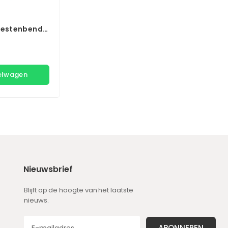
eestenbende
ition
kelwagen
Nieuwsbrief
Blijft op de hoogte van het laatste
nieuws.