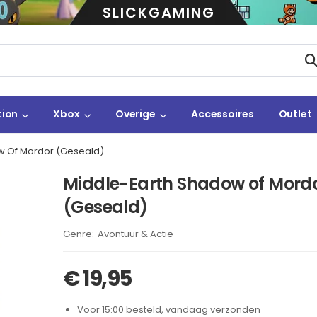
SLICKGAMING
tion
Xbox
Overige
Accessoires
Outlet
w Of Mordor (Geseald)
Middle-Earth Shadow of Mord
(Geseald)
Brand:
Avontuur & Actie
€
19,95
Voor 15:00 besteld, vandaag verzonden