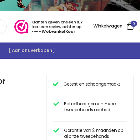
Klanten geven ons een
9,7
0
Winkelwagen
laat een review achter op
<--- WebwinkelKeur
[ Aan ons verkopen ]
or
Getest en schoongemaakt
Betaalbaar gamen - veel
tweedehands aanbod
Garantie van 2 maanden op
al onze tweedehands