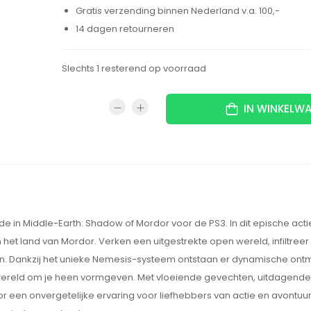
Gratis verzending binnen Nederland v.a. 100,-
14 dagen retourneren
Slechts 1 resterend op voorraad
IN WINKELW
in Middle-Earth: Shadow of Mordor voor de PS3. In dit epische acti
 het land van Mordor. Verken een uitgestrekte open wereld, infiltreer
n. Dankzij het unieke Nemesis-systeem ontstaan er dynamische on
 wereld om je heen vormgeven. Met vloeiende gevechten, uitdagende
een onvergetelijke ervaring voor liefhebbers van actie en avontuur.