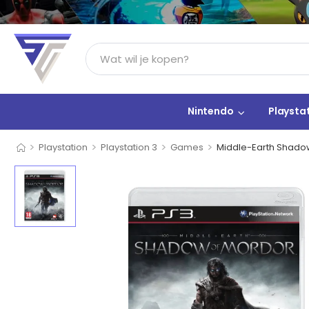
Nintendo
Playsta
>
>
>
>
Playstation
Playstation 3
Games
Middle-Earth Shado