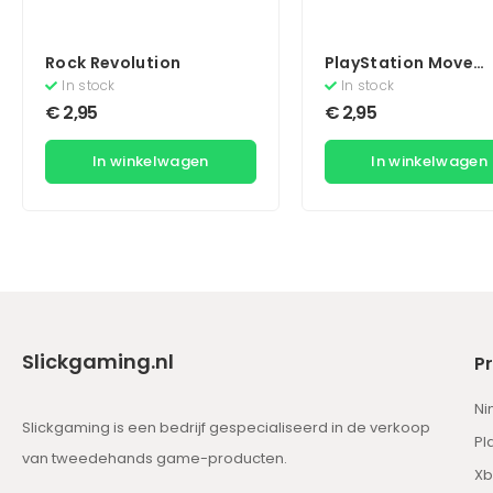
Rock Revolution
PlayStation Move
Starter Disc (Zonde
In stock
In stock
Boekje) (Move)
€
2,95
€
2,95
In winkelwagen
In winkelwagen
Slickgaming.nl
P
Ni
Slickgaming is een bedrijf gespecialiseerd in de verkoop
Pl
van tweedehands game-producten.
Xb