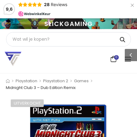
×
28
Reviews
9,6
SLICKGAMING
0
>
>
>
>
Playstation
Playstation 2
Games
Midnight Club 3 – Dub Edition Remix
UITVERKOCHT