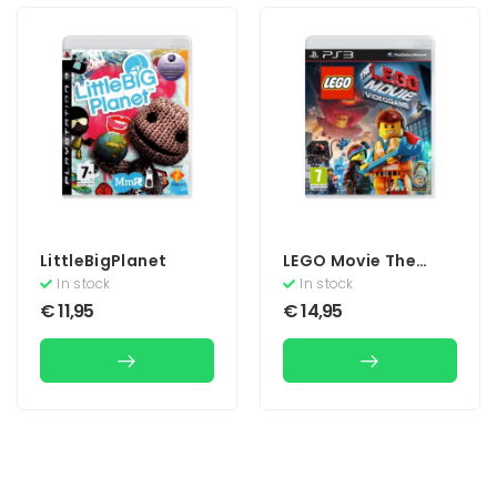
LittleBigPlanet
LEGO Movie The
Videogame
In stock
In stock
€
11,95
€
14,95