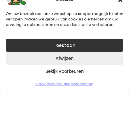
Nieuwsbrief
Om uw bezoek aan onze webshop zo soepel mogelijk te laten
Blijft op de hoogte van het laatste nieuws.
verlopen, maken we gebruik van cookies die helpen om uw
ervaring te optimaliseren en onze diensten te verbeteren.
Toestaan
Afwijzen
Bekijk voorkeuren
Copyright © 2026 Slickgaming
Cookiebeleid
Privacyverklaring
Veilig en vertrouwd winkelen
HOME
TO TOP