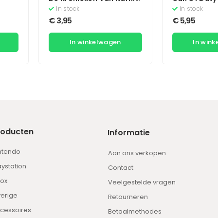
Prins Caspian
In stock
In stock
€
3,95
€
5,95
In winkelwagen
In win
roducten
Informatie
ntendo
Aan ons verkopen
aystation
Contact
ox
Veelgestelde vragen
erige
Retourneren
cessoires
Betaalmethodes