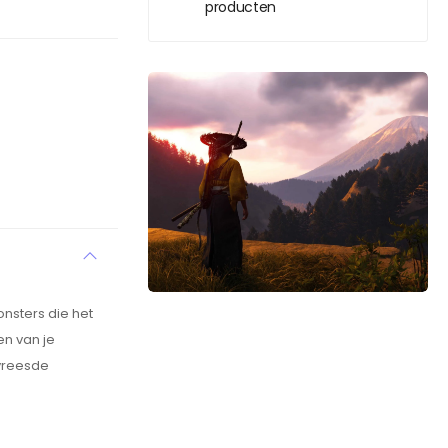
producten
onsters die het
en van je
vreesde