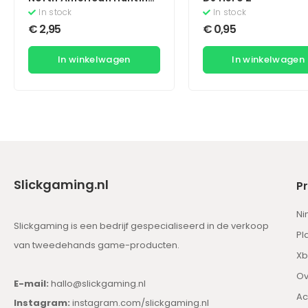
Extravaganza
In stock
In stock
€
2,95
€
0,95
In winkelwagen
In winkelwagen
Slickgaming.nl
P
Ni
Slickgaming is een bedrijf gespecialiseerd in de verkoop
Pl
van tweedehands game-producten.
Xb
Ov
E-mail:
hallo@slickgaming.nl
Ac
Instagram:
instagram.com/slickgaming.nl