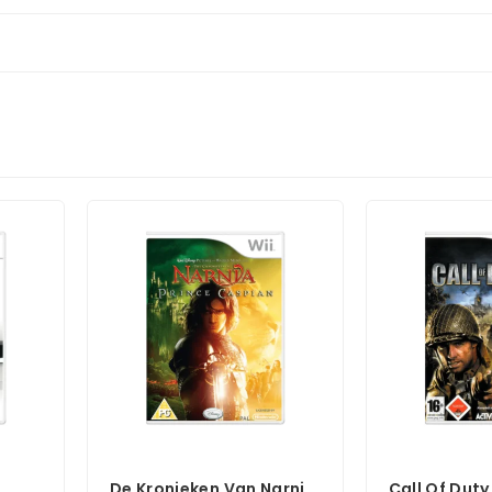
De Kronieken Van Narnia
Call Of Duty