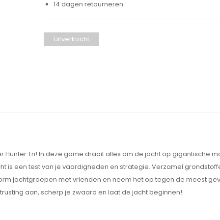
14 dagen retourneren
Uitverkocht
r Hunter Tri! In deze game draait alles om de jacht op gigantische m
echt is een test van je vaardigheden en strategie. Verzamel grondstoff
 Vorm jachtgroepen met vrienden en neem het op tegen de meest ge
itrusting aan, scherp je zwaard en laat de jacht beginnen!