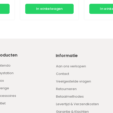
In winkelwagen
In win
roducten
Informatie
ntendo
Aan ons verkopen
aystation
Contact
ox
Veelgestelde vragen
erige
Retourneren
cessoires
Betaalmethodes
tlet
Levertijd & Verzendkosten
Garantie & Klachten