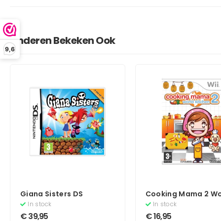
Anderen Bekeken Ook
9,6
Giana Sisters DS
Cooking Mama 2 Wo
Kitchen
In stock
In stock
€
39,95
€
16,95