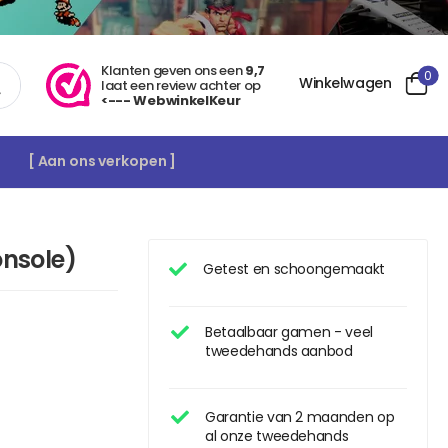
Klanten geven ons een
9,7
0
Winkelwagen
laat een review achter op
<--- WebwinkelKeur
[ Aan ons verkopen ]
onsole)
Getest en schoongemaakt
Betaalbaar gamen - veel
tweedehands aanbod
Garantie van 2 maanden op
al onze tweedehands