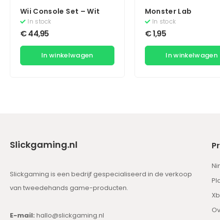
Wii Console Set – Wit
Monster Lab
In stock
In stock
€
44,95
€
1,95
In winkelwagen
In winkelwagen
Slickgaming.nl
P
Ni
Slickgaming is een bedrijf gespecialiseerd in de verkoop
Pl
van tweedehands game-producten.
Xb
Ov
E-mail:
hallo@slickgaming.nl