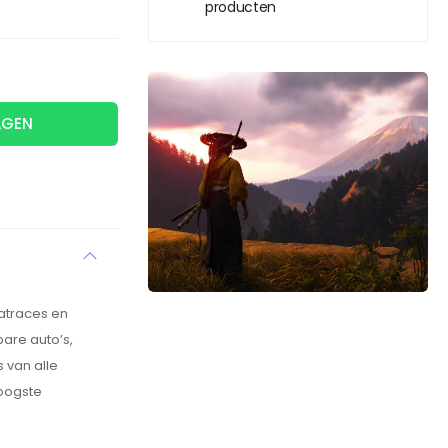
producten
AGEN
aatraces en
bare auto’s,
 van alle
hoogste