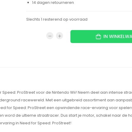
14 dagen retourneren
Slechts 1 resterend op voorraad
IN WINKELW
 Speed: ProStreet voor de Nintendo Wii! Neem deel aan intense str
e underground racewereld. Met een uitgebreid assortiment aan aanpas
ed for Speed: ProStreet een opwindende race-ervaring voor spelers
en word de ultieme straatracer. Dus start je motor, schakel naar de 
aring in Need for Speed: ProStreet!