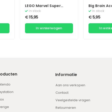
LEGO Marvel Super
Big Brain A
Heroes
In stock
In stock
€
15,95
€
5,95
In winkelwagen
In win
roducten
Informatie
ntendo
Aan ons verkopen
aystation
Contact
ox
Veelgestelde vragen
erige
Retourneren