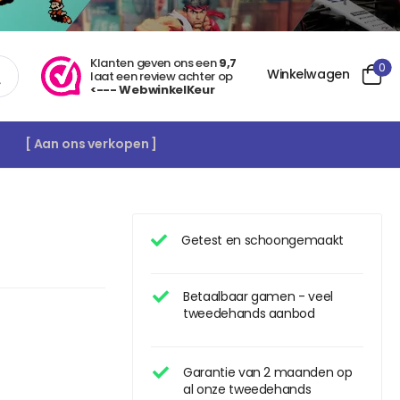
Klanten geven ons een
9,7
0
Winkelwagen
laat een review achter op
<--- WebwinkelKeur
[ Aan ons verkopen ]
Getest en schoongemaakt
Betaalbaar gamen - veel
tweedehands aanbod
Garantie van 2 maanden op
al onze tweedehands