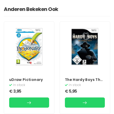
Anderen Bekeken Ook
uDraw Pictionary
The Hardy Boys The
Hidden Theft
In stock
In stock
€
3,95
€
5,95