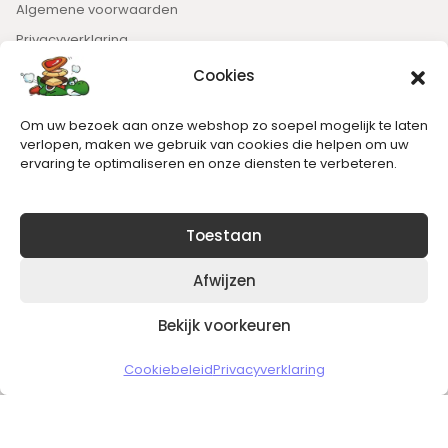
Algemene voorwaarden
Privacyverklaring
Cookies
Nieuwsbrief
Om uw bezoek aan onze webshop zo soepel mogelijk te laten
Blijft op de hoogte van het laatste nieuws.
verlopen, maken we gebruik van cookies die helpen om uw
ervaring te optimaliseren en onze diensten te verbeteren.
Toestaan
Afwijzen
Bekijk voorkeuren
Copyright © 2026 Slickgaming
Cookiebeleid
Privacyverklaring
Veilig en vertrouwd winkelen