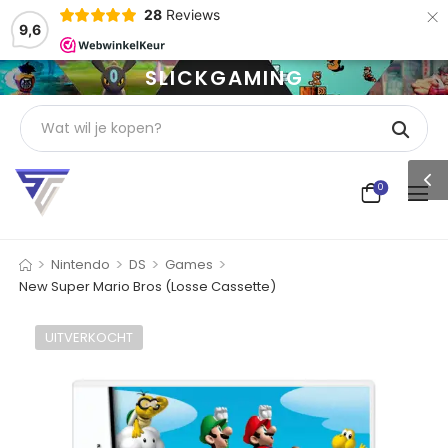
×
28
Reviews
9,6
SLICKGAMING
0
>
>
>
>
Nintendo
DS
Games
New Super Mario Bros (Losse Cassette)
UITVERKOCHT