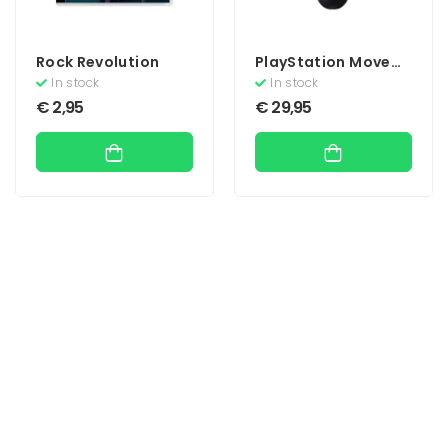
Rock Revolution
PlayStation Move
Motion Controller
In stock
In stock
€
2,95
€
29,95