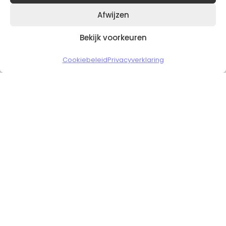
Afwijzen
Bekijk voorkeuren
Copyright © 2026 Slickgaming
Cookiebeleid
Privacyverklaring
Veilig en vertrouwd winkelen
HOME
TO TOP