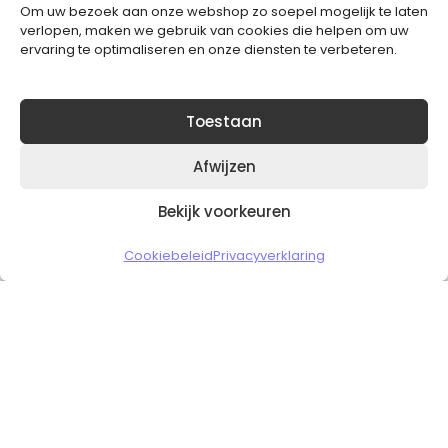
Om uw bezoek aan onze webshop zo soepel mogelijk te laten
Blijft op de hoogte van het laatste nieuws.
verlopen, maken we gebruik van cookies die helpen om uw
ervaring te optimaliseren en onze diensten te verbeteren.
Toestaan
Afwijzen
Bekijk voorkeuren
Copyright © 2026 Slickgaming
Cookiebeleid
Privacyverklaring
Veilig en vertrouwd winkelen
HOME
TO TOP