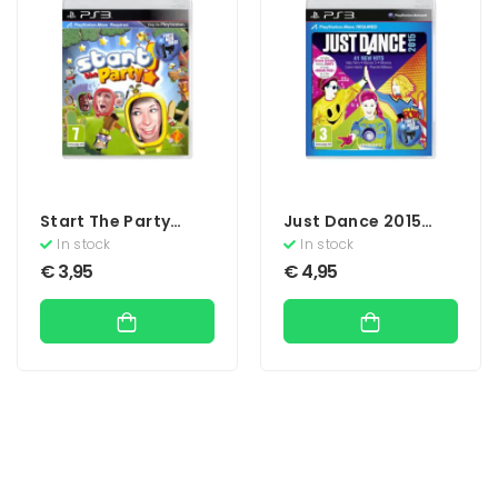
Start The Party
Just Dance 2015
(Move)
(Move)
In stock
In stock
€
3,95
€
4,95