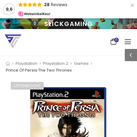
×
28
Reviews
9,6
SLICKGAMING
0
>
>
>
>
Playstation
Playstation 2
Games
Prince Of Persia The Two Thrones
UITVERKOCHT