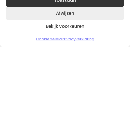
Toestaan
Afwijzen
Bekijk voorkeuren
Copyright © 2026 Slickgaming
Cookiebeleid
Privacyverklaring
Veilig en vertrouwd winkelen
HOME
TO TOP