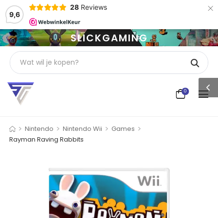
×
28
Reviews
9,6
SLICKGAMING
0
>
>
>
>
Nintendo
Nintendo Wii
Games
Rayman Raving Rabbits