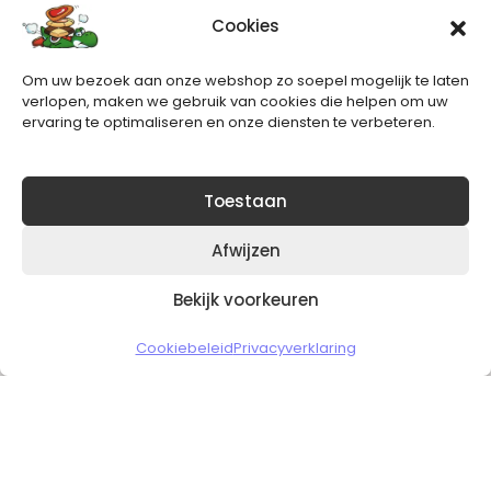
Cookies
Nieuwsbrief
Om uw bezoek aan onze webshop zo soepel mogelijk te laten
Blijft op de hoogte van het laatste nieuws.
verlopen, maken we gebruik van cookies die helpen om uw
ervaring te optimaliseren en onze diensten te verbeteren.
Toestaan
Afwijzen
Bekijk voorkeuren
Copyright © 2026 Slickgaming
Cookiebeleid
Privacyverklaring
Veilig en vertrouwd winkelen