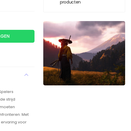
producten
AGEN
Spelers
de strijd
, moeten
nfronteren. Met
 ervaring voor