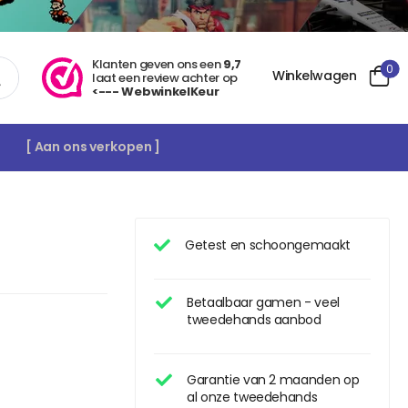
Klanten geven ons een
9,7
0
Winkelwagen
laat een review achter op
<--- WebwinkelKeur
[ Aan ons verkopen ]
Getest en schoongemaakt
Betaalbaar gamen - veel
tweedehands aanbod
Garantie van 2 maanden op
al onze tweedehands