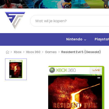
Nintendo
Playsta
>
>
>
>
Xbox
Xbox 360
Games
Resident Evil 5 (Geseald)