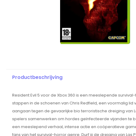
Productbeschrijving
Resident Evil 5 voor de Xbox 360 is een meeslepende survival-
stappen in de schoenen van Chris Redfield, een voormalig lid va
aangaan tegen de gevaarlijke bio terroristische dreiging v
spelers samenwerken om hordes geïnfecteerde vijanden te bes
een meeslepend verhaal, intense actie en coöperatieve game
fans van het survival-horror genre. Durf jij de dreiging van La