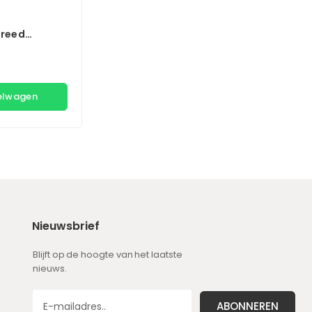
Creed
Drakkar
kelwagen
Nieuwsbrief
Blijft op de hoogte van het laatste
nieuws.