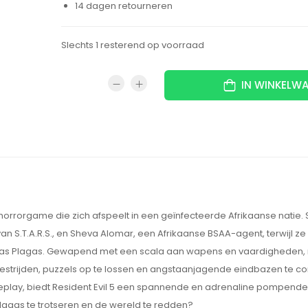
14 dagen retourneren
Slechts 1 resterend op voorraad
IN WINKELW
horrorgame die zich afspeelt in een geïnfecteerde Afrikaanse natie. 
n S.T.A.R.S., en Sheva Alomar, een Afrikaanse BSAA-agent, terwijl ze 
an Las Plagas. Gewapend met een scala aan wapens en vaardigheden
trijden, puzzels op te lossen en angstaanjagende eindbazen te co
play, biedt Resident Evil 5 een spannende en adrenaline pompende
s Plagas te trotseren en de wereld te redden?