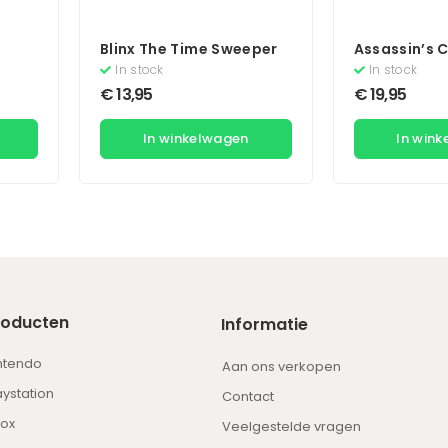
Blinx The Time Sweeper
Assassin’s 
Valhalla – 
In stock
In stock
Edition
€
13,95
€
19,95
In winkelwagen
In win
roducten
Informatie
ntendo
Aan ons verkopen
aystation
Contact
ox
Veelgestelde vragen