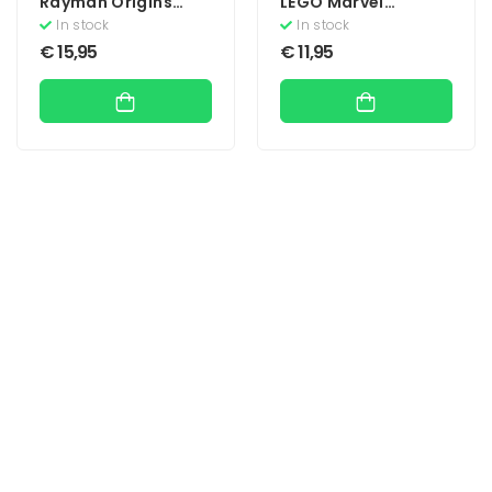
Rayman Origins
LEGO Marvel
(Essentials)
Avengers
In stock
In stock
€
15,95
€
11,95