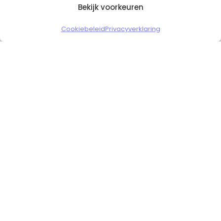
Bekijk voorkeuren
Copyright © 2026 Slickgaming
Cookiebeleid
Privacyverklaring
Veilig en vertrouwd winkelen
HOME
TO TOP