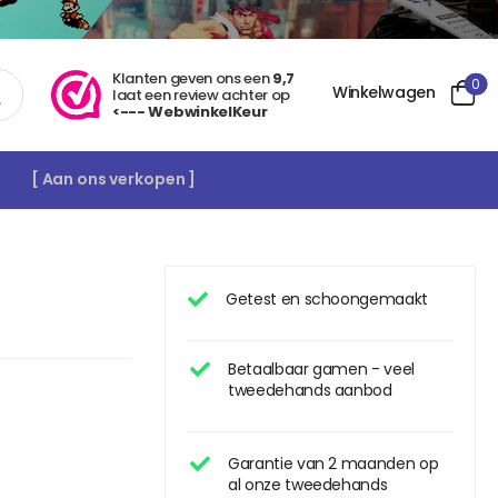
Klanten geven ons een
9,7
0
Winkelwagen
laat een review achter op
<--- WebwinkelKeur
[ Aan ons verkopen ]
Getest en schoongemaakt
Betaalbaar gamen - veel
tweedehands aanbod
Garantie van 2 maanden op
al onze tweedehands