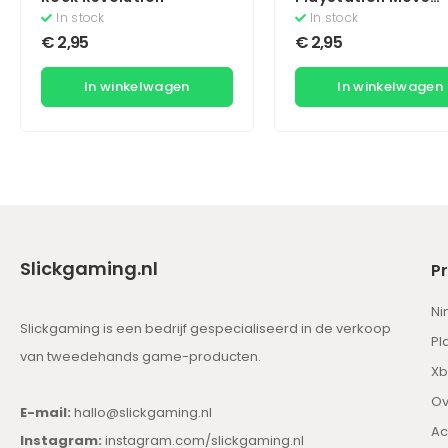
Starter Disc (Zonde
In stock
In stock
Boekje) (Move)
€
2,95
€
2,95
In winkelwagen
In winkelwagen
Slickgaming.nl
P
Ni
Slickgaming is een bedrijf gespecialiseerd in de verkoop
Pl
van tweedehands game-producten.
Xb
Ov
E-mail:
hallo@slickgaming.nl
Ac
Instagram:
instagram.com/slickgaming.nl