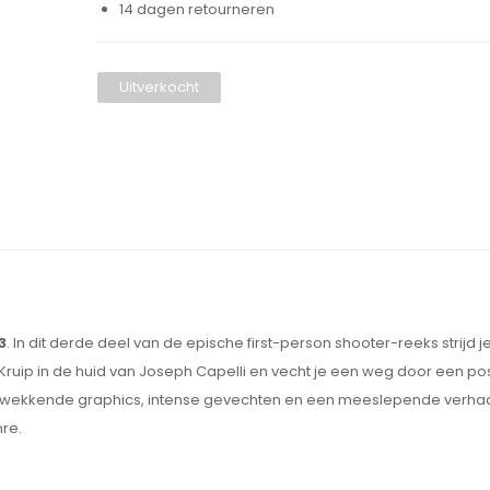
14 dagen retourneren
Uitverkocht
3
. In dit derde deel van de epische first-person shooter-reeks strijd 
p in de huid van Joseph Capelli en vecht je een weg door een po
ukwekkende graphics, intense gevechten en een meeslepende verhaal
nre.