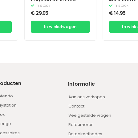
r
Motion Controller
Videogame
In stock
In stock
€
29,95
€
14,95
In winkelwagen
In win
roducten
Informatie
ntendo
Aan ons verkopen
aystation
Contact
ox
Veelgestelde vragen
erige
Retourneren
cessoires
Betaalmethodes